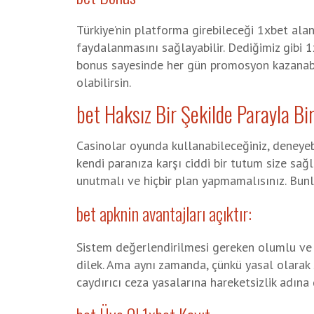
Türkiye’nin platforma girebileceği 1xbet alan 
faydalanmasını sağlayabilir. Dediğimiz gibi 1
bonus sayesinde her gün promosyon kazanabil
olabilirsin.
bet Haksız Bir Şekilde Parayla Bi
Casinolar oyunda kullanabileceğiniz, deneyebil
kendi paranıza karşı ciddi bir tutum size sağ
unutmalı ve hiçbir plan yapmamalısınız. Bunl
bet apknin avantajları açıktır:
Sistem değerlendirilmesi gereken olumlu ve o
dilek. Ama aynı zamanda, çünkü yasal olarak 
caydırıcı ceza yasalarına hareketsizlik adın