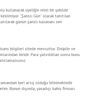
lu kullanarak üyeliğin nitel bir şekilde
kesilmiyor. “Şanslı Gün” olarak tanıtılan
katılarak günün şanslı kazananı sen
sans bilgileri sitede mevcuttur. Disiplin ve
mlarından biridir. Para yatırdıktan sonra bunu
tırlamalısınız.
 zamandan beri artış olduğu bilinmektedir
tim. Bunun dışında, yasadışı bahis firması