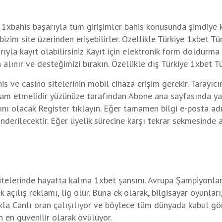
n 1xbahis başarıyla tüm girişimler bahis konusunda şimdiye
izim site üzerinden erişebilirler. Özellikle Türkiye 1xbet Tür
rıyla kayıt olabilirsiniz Kayıt için elektronik form doldurma
alınır ve desteğimizi bırakın. Özellikle dış Türkiye 1xbet Tür
s ve casino sitelerinin mobil cihaza erişim gerekir. Tarayıc
vam etmelidir yüzünüze tarafından Abone ana sayfasında yazısı
yını olacak Register tıklayın. Eğer tamamen bilgi e-posta a
nderilecektir. Eğer üyelik sürecine karşı tekrar sekmesinde
sitelerinde hayatta kalma 1xbet şansını. Avrupa Şampiyonlar
 açılış reklamı, lig olur. Buna ek olarak, bilgisayar oyunla
ılıkla Canlı oran çalışılıyor ve böylece tüm dünyada kabul g
n en güvenilir olarak övülüyor.